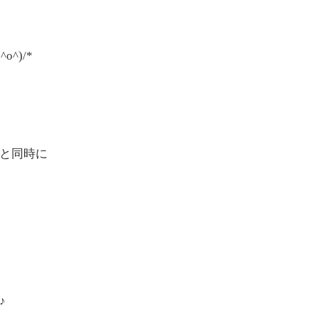
o^)/*
と同時に
♪