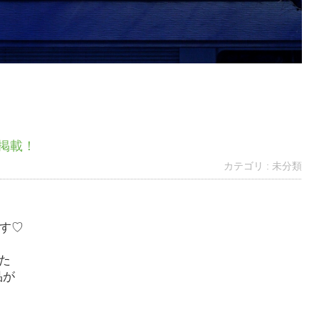
』掲載！
カテゴリ : 未分類
す♡
った
品が